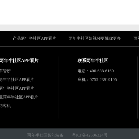
区
产品两年半社区APP看片
两年半社区短视频更懂你更多
两
两年半社区APP看片
联系两年半社区
车管所
电话：400-688-6169
两年半社区APP看片
座机：0755-23919195
两年半社区APP看片
境两年半社区APP看片
访客机
两年半社区智能装备
粤ICP备42506324号