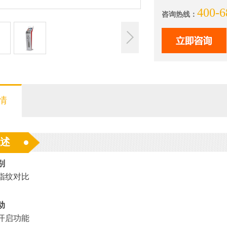
400-6
咨询热线：
情
述
别
，指纹对比
动
开启功能