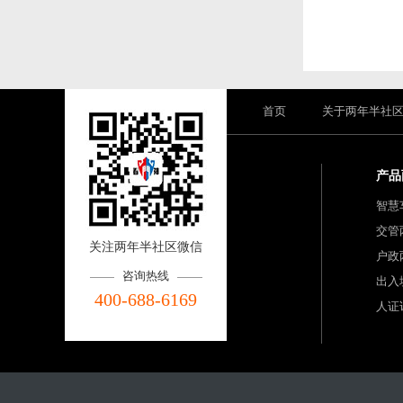
首页
关于两年半社
产品
智慧
交管
关注两年半社区微信
户政
咨询热线
出入
400-688-6169
人证