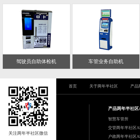
驾驶员自助体检机
车管业务自助机
首页
关于两年半社区
产品
产品两年半社区
智慧车管所
交管两年半社区A
关注两年半社区微信
户政两年半社区A