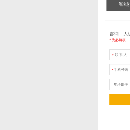
智能
咨询：
* 为必填项
联 系 人
*
手机号码
*
电子邮件