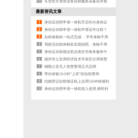
车管所车驾管业务自助服务设备在常熟
开始启用
最新资讯文章
身份证拍照申请一体机开启补办身份证
的科学方式
身份证自助申请一体机申请证件过程？
自助体检机一站式完成 ，学车体检不用
跑冤枉路
驾驶员自助体检机实现拍照、体检不用
再跑到照相馆
身份证自助领证机在南京市政务服务中
心运行
德州市公安局经济技术开发区分局智慧
警局
铜陵公安无人智慧警局正式启用
带你体验24小时“上班”的自助警局
结婚登记自助领证机上仅用5分钟就领到
了结婚证
身份证拍照申请一体机投入使用,便民利
民更高效