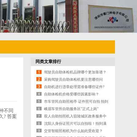
同类文章排行
驾驶员自助体检机品牌哪个更加靠谱？
采购驾驶员自助体检机要注意哪些问
题？
自助机进行违章处理需准备哪些证件?
自助体检机价格受哪些因素影响？
市车管民自助照相亭 证件照可自拍 拍到
满意为止
峨眉车管所自助服务区”正式上岗”
各种不同
? 答案
双人自助拍照机入驻陵城区政务服务中
心大厅
沈阳人身份证照片可以自拍啦！拍到满
意为止
交管智能照相机为什么如此受欢迎？